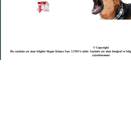
© Copyright
Bu sayfada yer alan bilgiler Akgen Kimya San. LTD®’e aittir. Sayfada yer alan fotoĝraf ve bilg
yayınlanamaz