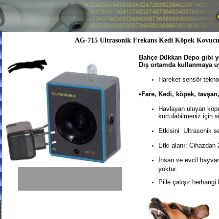
AG-715 Ultrasonik Frekans Kedi Köpek Kovuc
Bahçe Dükkan Depo gibi y
Dış ortamda kullanmaya 
Hareket sensör teknol
•Fare, Kedi, köpek, tavşan,
Havlayan uluyan köpe
kurtulabilmeniz
için s
Etkisini Ultrasonik se
Etki alanı: Cihazdan 
İnsan ve evcil hayvanl
yoktur.
Pille çalışır herhangi