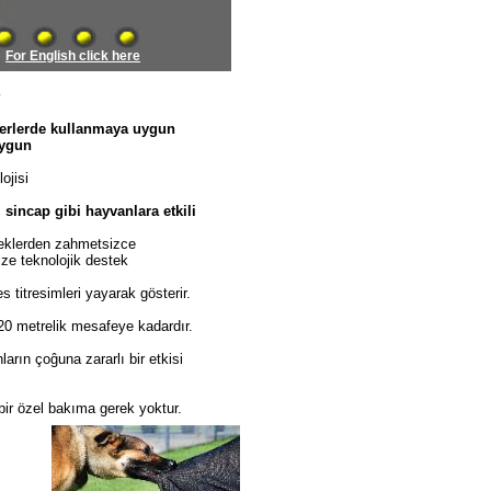
For English click here
u
erlerde kullanmaya uygun
uygun
ojisi
 sincap gibi hayvanlara etkili
kler
den zahmetsizce
ize teknolojik destek
s titresimleri yayarak gösterir.
20 metrelik mesafeye kadardır.
arın çoĝuna zararlı bir etkisi
 bir özel bakıma gerek yoktur.